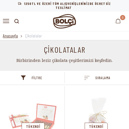
1250TL VE ÜZERİ TÜM ALIŞVERİŞLERİNİZDE ÜCRETSİZ
TESLİMAT
0
Anasayfa
Çikolatalar
ÇİKOLATALAR
Birbirinden leziz çikolata çeşitlerimizi keşfedin.
FILTRE
SIRALAMA
TÜKENDI
TÜKENDI