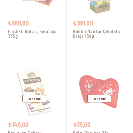
₺560,00
₺180,00
Fındıklı Bolu Çikolatası
Renkli Mantar Çikolata
335g
Draje 158g
TÜKENDI
TÜKENDI
₺140,00
₺35,00
Patlayan Şekerli
Kalp Çikolata 21g