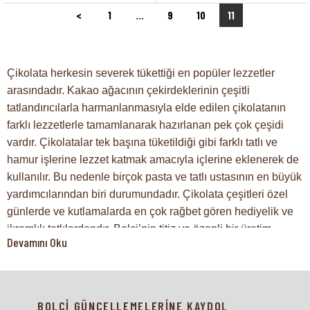
<
1
...
9
10
11
Çikolata herkesin severek tükettiği en popüler lezzetler
arasındadır. Kakao ağacının çekirdeklerinin çeşitli
tatlandırıcılarla harmanlanmasıyla elde edilen çikolatanın
farklı lezzetlerle tamamlanarak hazırlanan pek çok çeşidi
vardır. Çikolatalar tek başına tüketildiği gibi farklı tatlı ve
hamur işlerine lezzet katmak amacıyla içlerine eklenerek de
kullanılır. Bu nedenle birçok pasta ve tatlı ustasının en büyük
yardımcılarından biri durumundadır. Çikolata çeşitleri özel
günlerde ve kutlamalarda en çok rağbet gören hediyelik ve
ikramlık tatlılardandır. Bolçi’nin titiz ve özenli bir üretim
Devamını Oku
süreciyle hazırlanan tüm çikolata çeşitleri, tüketicilere
birbirinden şık ambalajlarla sunulur. Siz de hem kendinizin
hem de sevdiklerinizin damak zevkine uygun birbirinden
lezzetli çikolataları Bolçi ürünleri arasında bulabilirsiniz.
BOLÇİ GÜNCELLEMELERİNE KAYDOL