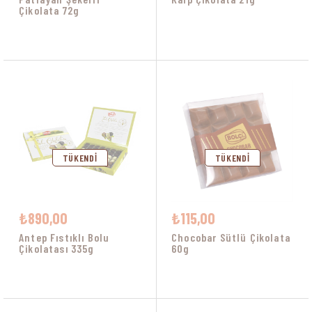
Çikolata 72g
TÜKENDI
TÜKENDI
₺890,00
₺115,00
Antep Fıstıklı Bolu
Chocobar Sütlü Çikolata
Çikolatası 335g
60g