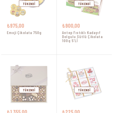
TÜKENDI
TÜKENDI
₺975,00
₺900,00
Emoji Çikolata 750g
Antep Fıstıklı Kadayıf
Dolgulu Sütlü Çikolata
100g 5'Lİ
TÜKENDI
TÜKENDI
₺1.355,00
₺225,00