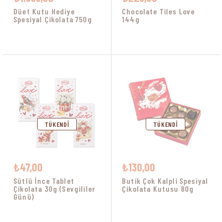
Düet Kutu Hediye
Chocolate Tiles Love
Spesiyal Çikolata 750g
144g
TÜKENDI
TÜKENDI
₺47,00
₺130,00
Sütlü İnce Tablet
Butik Çok Kalpli Spesiyal
Çikolata 30g (Sevgililer
Çikolata Kutusu 80g
Günü)