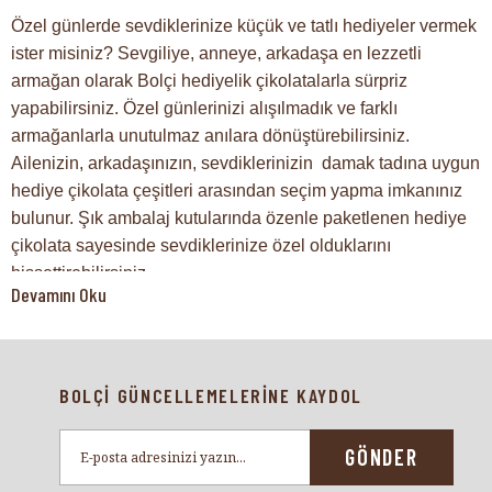
Özel günlerde sevdiklerinize küçük ve tatlı hediyeler vermek
ister misiniz? Sevgiliye, anneye, arkadaşa en lezzetli
armağan olarak Bolçi hediyelik çikolatalarla sürpriz
yapabilirsiniz. Özel günlerinizi alışılmadık ve farklı
armağanlarla unutulmaz anılara dönüştürebilirsiniz.
Ailenizin, arkadaşınızın, sevdiklerinizin damak tadına uygun
hediye çikolata çeşitleri arasından seçim yapma imkanınız
bulunur. Şık ambalaj kutularında özenle paketlenen hediye
çikolata sayesinde sevdiklerinize özel olduklarını
hissettirebilirsiniz.
Devamını Oku
Hediye Çikolata
Hediyelik çikolatalar, özel günleri anlamlı kılmanıza yarayan
BOLÇİ GÜNCELLEMELERİNE KAYDOL
şık ve göz alıcı ürünlerdir. Bebek hediyesi, yıldönümü,
doğum günü gibi özel günlerinizde sevdiklerinize enfes
GÖNDER
çikolatalar hediye edebilirsiniz. Hediye çikolatalar Bolçi
kalitesi ile üretilerek şık ambalajlar ile hazırlanan tatlı