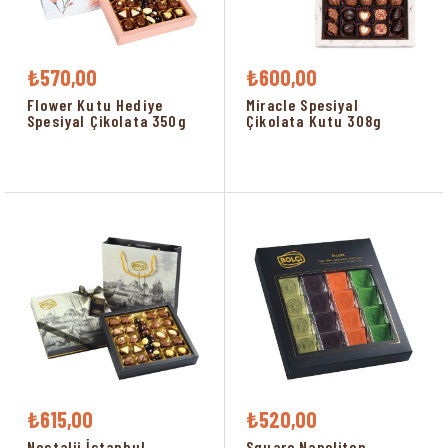
₺570,00
₺600,00
Flower Kutu Hediye
Miracle Spesiyal
Spesiyal Çikolata 350g
Çikolata Kutu 308g
₺615,00
₺520,00
Nostalji İstanbul
Square Napoliten