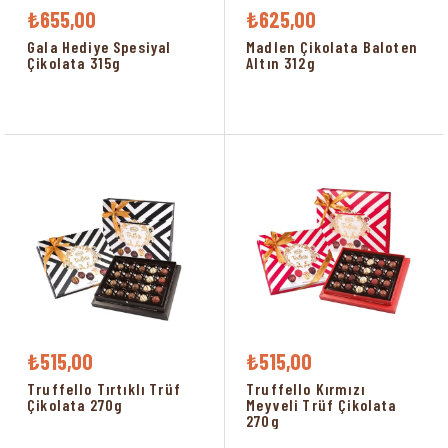
₺655,00
₺625,00
Gala Hediye Spesiyal
Madlen Çikolata Baloten
Çikolata 315g
Altın 312g
₺515,00
₺515,00
Truffello Tırtıklı Trüf
Truffello Kırmızı
Çikolata 270g
Meyveli Trüf Çikolata
270g