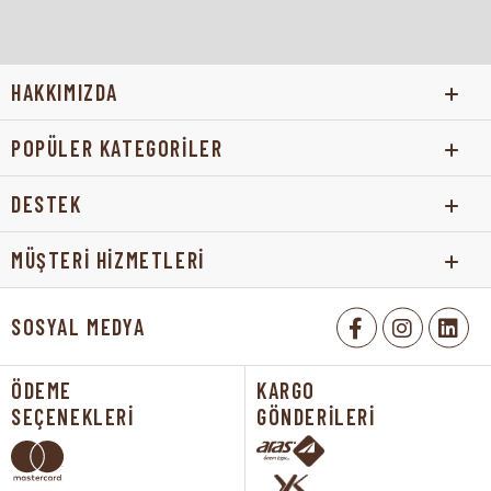
sürprizlerdir. Beğendiğiniz çikolata hediye kutusunu
sevdiklerinize armağan edebilirsiniz. Sevdiklerinize
armağan edebileceğiniz en tatlı hediyeler çikolatalardır.
HAKKIMIZDA
Benzersiz ve şık tasarımları ile hem göze hitap eden hem de
damak tadınıza uygun çikolatalarla özel günlerinizi
POPÜLER KATEGORİLER
renklendirme şansınız vardır. Sadece özel günlerinizde değil
sevdiklerinize sürpriz yapmak istediğiniz her an lezzetli
DESTEK
hediyelik çikolatalarla onları şaşırtabilirsiniz. Üstelik Bolçi ile
sevdiklerinize en beğendiğiniz çikolataları iletmek de
MÜŞTERİ HİZMETLERİ
oldukça kolaydır. Sadece hediye çikolata çeşidine karar
vermeniz yeterlidir.
SOSYAL MEDYA
Hediye Çikolata Kutusu
ÖDEME
KARGO
Hediye çikolata kutusu, damak tadınıza uygun çikolataların
SEÇENEKLERİ
GÖNDERİLERİ
şık kutu ambalajlar ile paketlenmesiyle hazırlanan ürünlerdir.
Özel günler için en çok tercih edilen hediyeler arasında yer
alır. Özel hazırlanan kutu ambalajlarla en lezzetli