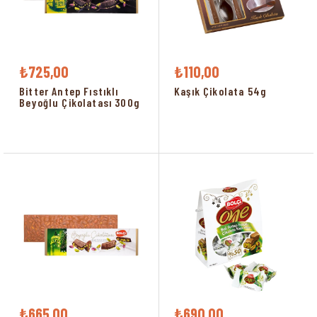
₺725,00
₺110,00
Bitter Antep Fıstıklı
Kaşık Çikolata 54g
Beyoğlu Çikolatası 300g
₺665,00
₺690,00