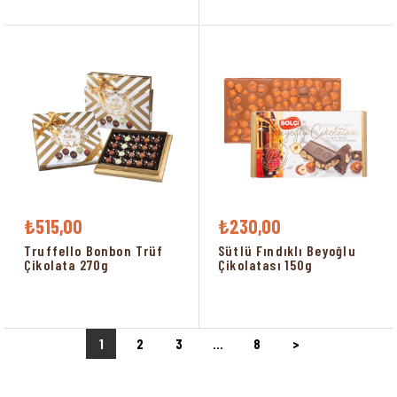
₺515,00
₺230,00
Truffello Bonbon Trüf
Sütlü Fındıklı Beyoğlu
Çikolata 270g
Çikolatası 150g
1
2
3
...
8
>