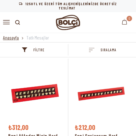
1250TL VE ÜZERİ TÜM ALIŞVERİŞLERİNİZDE ÜCRETSİZ
TESLİMAT
0
Anasayfa
Tatlı Mesajlar
FILTRE
SIRALAMA
₺312,00
₺212,00
Beni Affeder Misin Harf
Seni Seviyorum Harf