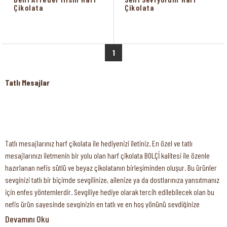
Çikolata
Çikolata
1
Tatlı Mesajlar
Tatlı mesajlarınız harf çikolata ile hediyenizi iletiniz. En özel ve tatlı
mesajlarınızı iletmenin bir yolu olan
harf çikolata
BOLÇİ kalitesi ile özenle
hazırlanan nefis sütlü ve beyaz çikolatanın birleşiminden oluşur. Bu ürünler
sevginizi tatlı bir biçimde sevgilinize, ailenize ya da dostlarınıza yansıtmanız
için enfes yöntemlerdir. Sevgiliye hediye olarak tercih edilebilecek olan bu
nefis ürün sayesinde sevginizin en tatlı ve en hoş yönünü sevdiğinize
göstermeniz de mümkündür. Nefis harf çikolata çeşitleri ile sevdiklerinizi
Devamını Oku