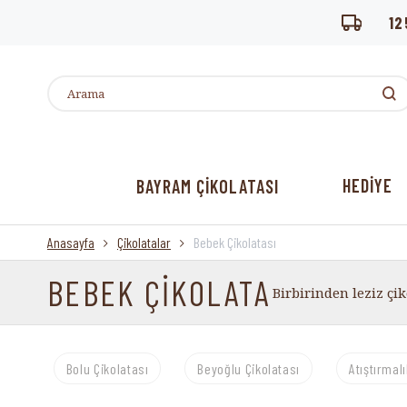
12
HEDİYE
BAYRAM ÇİKOLATASI
Anasayfa
Çikolatalar
Bebek Çikolatası
BEBEK ÇİKOLATA
Birbirinden leziz çik
Bolu Çikolatası
Beyoğlu Çikolatası
Atıştırmal