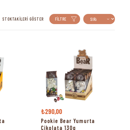
STOKTAKILERI GÖSTER
FILTRE
₺290,00
ta
Pookie Bear Yumurta
Çikolata 130g