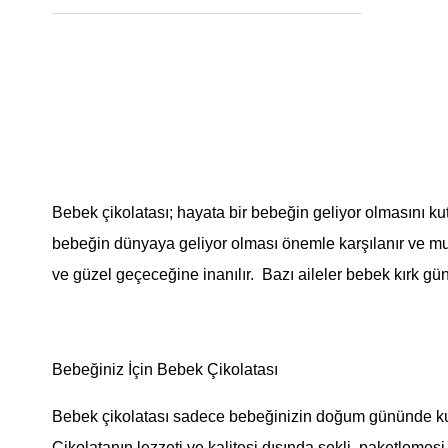
Bebek çikolatası; hayata bir bebeğin geliyor olmasını ku
bebeğin dünyaya geliyor olması önemle karşılanır ve mucize
ve güzel geçeceğine inanılır. Bazı aileler bebek kırk gü
Bebeğiniz İçin Bebek Çikolatası
Bebek çikolatası sadece bebeğinizin doğum gününde kullan
Çikolatanın lezzeti ve kalitesi dışında şekli, paketlemes