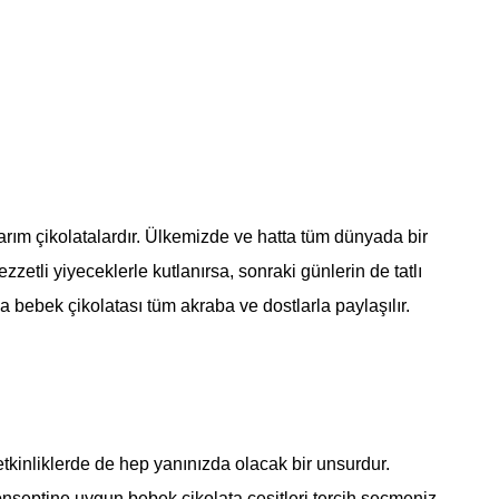
arım çikolatalardır. Ülkemizde ve hatta tüm dünyada bir
zetli yiyeceklerle kutlanırsa, sonraki günlerin de tatlı
 bebek çikolatası tüm akraba ve dostlarla paylaşılır.
tkinliklerde de hep yanınızda olacak bir unsurdur.
konseptine uygun bebek çikolata çeşitleri tercih seçmeniz,