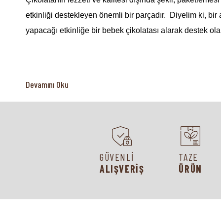
etkinliği destekleyen önemli bir parçadır. Diyelim ki, 
yapacağı etkinliğe bir bebek çikolatası alarak destek olab
Babyshower İçin Bebek Çikolatası
Devamını Oku
Babyshower etkinlikleri, bir kadının anne olmasını kutlam
içme ile birlikte kutlama yapılır. Bu heyecanlı ve güzel 
çikolatası seçebilir, gün içinde çekilecek fotoğraflar içi
katacaktır.
GÜVENLİ
TAZE
ALIŞVERİŞ
ÜRÜN
Kızlar İçin Bebek Çikolatası
Kız bebek çikolatası için sütlü madlen çikolata kullanılab