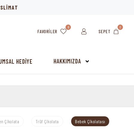
TESLİMAT
0
0
FAVORILER
SEPET
HAKKIMIZDA
UMSAL HEDİYE
en Çikolata
Trüf Çikolata
Bebek Çikolatası