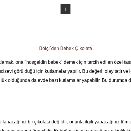
1
Bolçi`den Bebek Çikolata
tlamak, ona "hoşgeldin bebek" demek için tercih edilen özel tas
vi görüldüğü için kutlamalar yapılır. Bu değerli olay tatlı ve lez
nlük olduğunda da evde bazı kutlamalar yapabilir. Bu durumda da
acağınız bir çikolata değildir; onunla ilgili yapacağınız tüm e
i de aynı oranda önemlidir. Bebeğiniz için yapacağınız etkinlik 