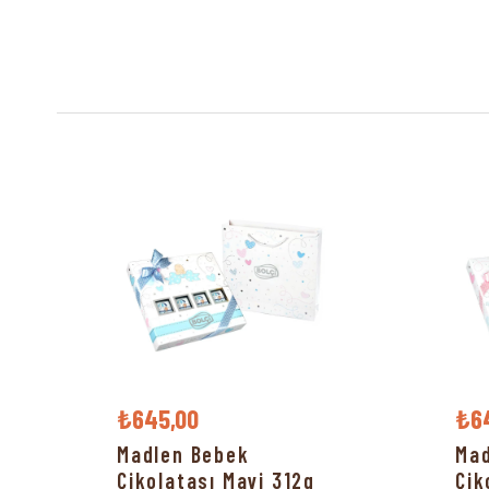
₺645,00
₺6
Madlen Bebek
Mad
Çikolatası Mavi 312g
Çik