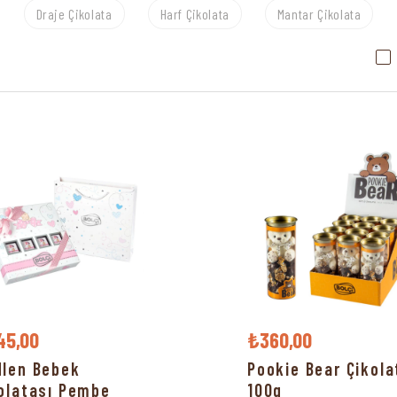
Draje Çikolata
Harf Çikolata
Mantar Çikolata
45,00
₺360,00
len Bebek
Pookie Bear Çikola
olatası Pembe
100g