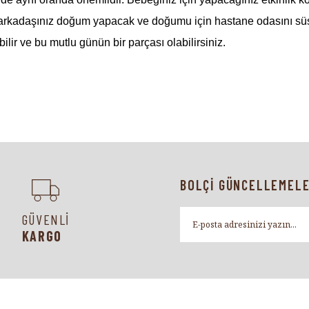
bir arkadaşınız doğum yapacak ve doğumu için hastane odasını s
ilir ve bu mutlu günün bir parçası olabilirsiniz.
ak için arkadaşlarıyla veya akrabalarıyla yaptığı etkinliklerdir.
anlara eşlik edecek olan en uygun çikolata bebek çikolatasıdır. 
BOLÇİ GÜNCELLEMELE
n güzel kareler yaratabilirsiniz. "Hoşgeldin bebek!" demek için bi
GÜVENLİ
KARGO
ilir. Kız bebekler için özel pembe tasarımla zenginleştirilen çiko