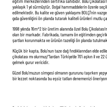
eğitim merkezlerinden sertifika sahibidir. Bolu Çikolatası
yaklaşık 1 yıl sürmüştür. Doğal hammaddelerin özenle seçild
edilmektedir. Bu kalite ve güven yaklaşımı BOLÇİ’nin vazg
gıda güvenliğini ön planda tutarak kaliteli ürünleri mutlu 
1998 yılında 16m^2 bir üretim alanında özel Bolu Çikolatası
olan bir markadır. Fabrikada, tamamı ön eğitimden geçir
şartları korunmakta ve ürünün tazeliği ön planda tutulmak
Küçük bir kapta, Bolu’nun taze dağ fındıklarından elde edi
çikolatası mı olurmuş!”lardan Türkiye’de 70’i aşkın il ve 22
gelmek gurur vericidir.
Güzel Bolu’muzun simgesi olmanın gururunu taşırken yepyen
bir lezzet noktasında bu eşsiz tatları denemenizi öneriyor