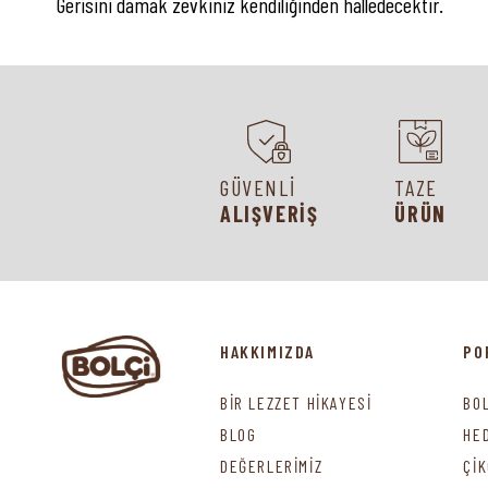
Gerisini damak zevkiniz kendiliğinden halledecektir.
GÜVENLİ
TAZE
ALIŞVERİŞ
ÜRÜN
HAKKIMIZDA
PO
BİR LEZZET HİKAYESİ
BO
BLOG
HE
DEĞERLERİMİZ
Çİ