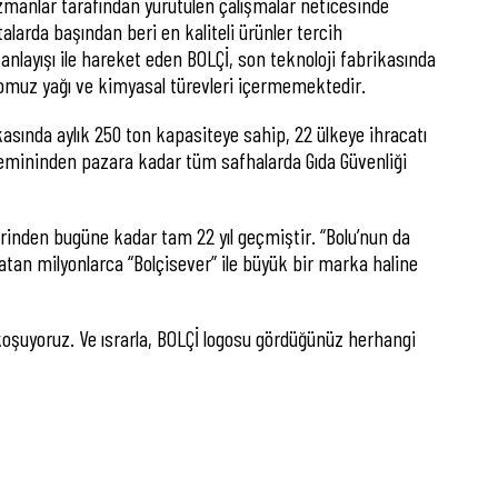
uzmanlar tarafından yürütülen çalışmalar neticesinde
alarda başından beri en kaliteli ürünler tercih
nlayışı ile hareket eden BOLÇİ, son teknoloji fabrikasında
, domuz yağı ve kimyasal türevleri içermemektedir.
kasında aylık 250 ton kapasiteye sahip, 22 ülkeye ihracatı
emininden pazara kadar tüm safhalarda Gıda Güvenliği
erinden bugüne kadar tam 22 yıl geçmiştir. “Bolu’nun da
 katan milyonlarca “Bolçisever” ile büyük bir marka haline
koşuyoruz. Ve ısrarla, BOLÇİ logosu gördüğünüz herhangi