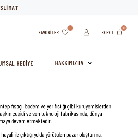
TESLİMAT
0
0
FAVORILER
SEPET
HAKKIMIZDA
UMSAL HEDİYE
antep fıstığı, badem ve yer fıstığı gibi kuruyemişlerden
ü aşkın çeşidi ve son teknoloji fabrikasında, dünya
i olmaya devam etmektedir.
 hayali ile çıktığı yolda yürütülen pazar oluşturma,