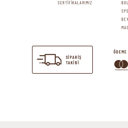
SERTİFİKALARIMIZ
BO
SP
BE
MA
ÖDEME
SİPARİŞ
TAKİBİ