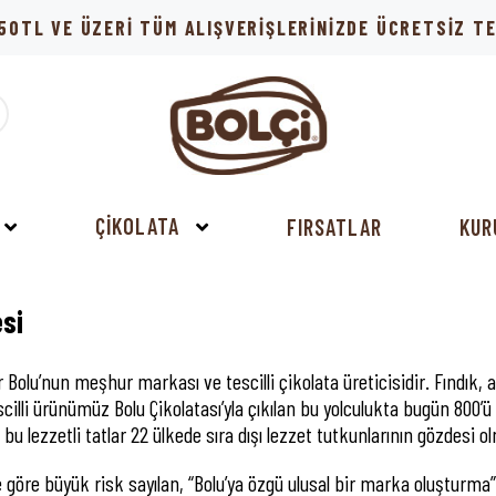
50TL VE ÜZERİ TÜM ALIŞVERİŞLERİNİZDE ÜCRETSİZ 
ÇİKOLATA
FIRSATLAR
KUR
si
 Bolu’nun meşhur markası ve tescilli çikolata üreticisidir. Fındık, 
scilli ürünümüz Bolu Çikolatası’yla çıkılan bu yolculukta bugün 800’
an bu lezzetli tatlar 22 ülkede sıra dışı lezzet tutkunlarının gözdes
ne göre büyük risk sayılan, “Bolu’ya özgü ulusal bir marka oluşturma”