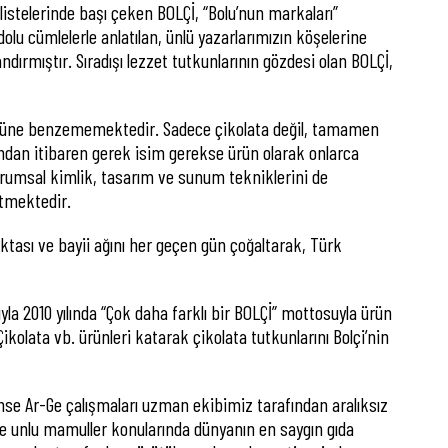
listelerinde başı çeken BOLÇİ, “Bolu’nun markaları”
olu cümlelerle anlatılan, ünlü yazarlarımızın köşelerine
ndırmıştır. Sıradışı lezzet tutkunlarının gözdesi olan BOLÇİ,
ir ürüne benzememektedir. Sadece çikolata değil, tamamen
andan itibaren gerek isim gerekse ürün olarak onlarca
urumsal kimlik, tasarım ve sunum tekniklerini de
ütmektedir.
oktası ve bayii ağını her geçen gün çoğaltarak, Türk
ıyla 2010 yılında “Çok daha farklı bir BOLÇİ” mottosuyla ürün
ikolata vb. ürünleri katarak çikolata tutkunlarını Bolçi’nin
içinse Ar-Ge çalışmaları uzman ekibimiz tarafından aralıksız
e unlu mamuller konularında dünyanın en saygın gıda