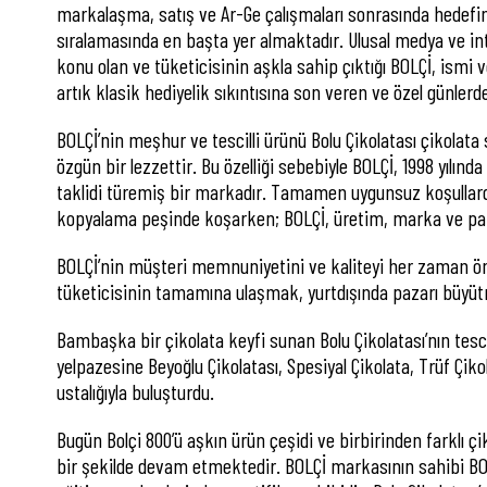
markalaşma, satış ve Ar-Ge çalışmaları sonrasında hedefine
sıralamasında en başta yer almaktadır. Ulusal medya ve inte
konu olan ve tüketicisinin aşkla sahip çıktığı BOLÇİ, ismi ve
artık klasik hediyelik sıkıntısına son veren ve özel günler
BOLÇİ’nin meşhur ve tescilli ürünü Bolu Çikolatası çikola
özgün bir lezzettir. Bu özelliği sebebiyle BOLÇİ, 1998 yıl
taklidi türemiş bir markadır. Tamamen uygunsuz koşullarda
kopyalama peşinde koşarken; BOLÇİ, üretim, marka ve paz
BOLÇİ’nin müşteri memnuniyetini ve kaliteyi her zaman ön pl
tüketicisinin tamamına ulaşmak, yurtdışında pazarı büyütm
Bambaşka bir çikolata keyfi sunan Bolu Çikolatası’nın tescil
yelpazesine Beyoğlu Çikolatası, Spesiyal Çikolata, Trüf Çiko
ustalığıyla buluşturdu.
Bugün Bolçi 800’ü aşkın ürün çeşidi ve birbirinden farklı çi
bir şekilde devam etmektedir. BOLÇİ markasının sahibi BO