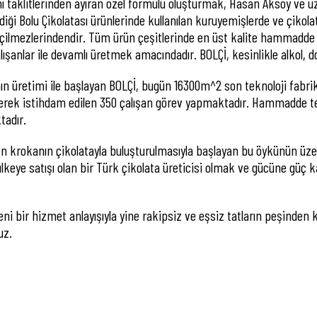
’nı taklitlerinden ayıran özel formülü oluşturmak, Hasan Aksoy ve 
iği Bolu Çikolatası ürünlerinde kullanılan kuruyemişlerde ve çikolat
eçilmezlerindendir. Tüm ürün çeşitlerinde en üst kalite hammadde a
çalışanlar ile devamlı üretmek amacındadır. BOLÇİ, kesinlikle alkol
’nın üretimi ile başlayan BOLÇİ, bugün 16300m^2 son teknoloji fabri
ilerek istihdam edilen 350 çalışan görev yapmaktadır. Hammadde t
tadır.
len krokanın çikolatayla buluşturulmasıyla başlayan bu öykünün üz
 ülkeye satışı olan bir Türk çikolata üreticisi olmak ve gücüne güç
i bir hizmet anlayışıyla yine rakipsiz ve eşsiz tatların peşinden 
uz.