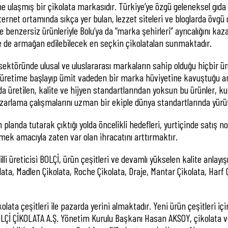
 ulaşmış bir çikolata markasıdır. Türkiye’ye özgü geleneksel gıda 
rnet ortamında sıkça yer bulan, lezzet siteleri ve bloglarda övgü d
 benzersiz ürünleriyle Bolu’ya da “marka şehirleri” ayrıcalığını kaza
de de armağan edilebilecek en seçkin çikolataları sunmaktadır.
ta sektöründe ulusal ve uluslararası markaların sahip olduğu hiçb
ında üretime başlayıp ümit vadeden bir marka hüviyetine kavuştuğu 
 üretilen, kalite ve hijyen standartlarından yoksun bu ürünler, k
arlama çalışmalarını uzman bir ekiple dünya standartlarında yür
anda tutarak çıktığı yolda öncelikli hedefleri, yurtiçinde satış n
ek amacıyla zaten var olan ihracatını arttırmaktır.
li üreticisi BOLÇİ, ürün çeşitleri ve devamlı yükselen kalite anlayış
lata, Madlen Çikolata, Roche Çikolata, Draje, Mantar Çikolata, Harf Ç
kolata çeşitleri ile pazarda yerini almaktadır. Yeni ürün çeşitleri 
LÇİ ÇİKOLATA A.Ş. Yönetim Kurulu Başkanı Hasan AKSOY, çikolata v