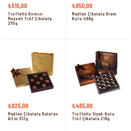
₺515,00
₺850,00
Truffello Kırmızı
Madlen Çikolata Krem
Meyveli Trüf Çikolata
Kutu 468g
270g
₺625,00
₺465,00
Madlen Çikolata Baloten
Truffello Siyah Kutu
Altın 312g
Trüf Çikolata 216g