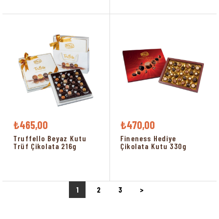
₺465,00
₺470,00
Truffello Beyaz Kutu
Fineness Hediye
Trüf Çikolata 216g
Çikolata Kutu 330g
1
2
3
>