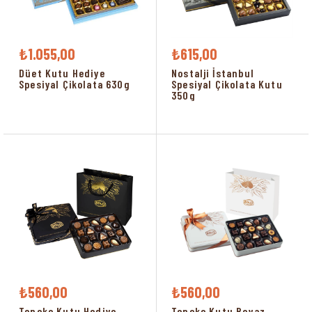
₺1.055,00
₺615,00
Düet Kutu Hediye
Nostalji İstanbul
Spesiyal Çikolata 630g
Spesiyal Çikolata Kutu
350g
₺560,00
₺560,00
Teneke Kutu Hediye
Teneke Kutu Beyaz