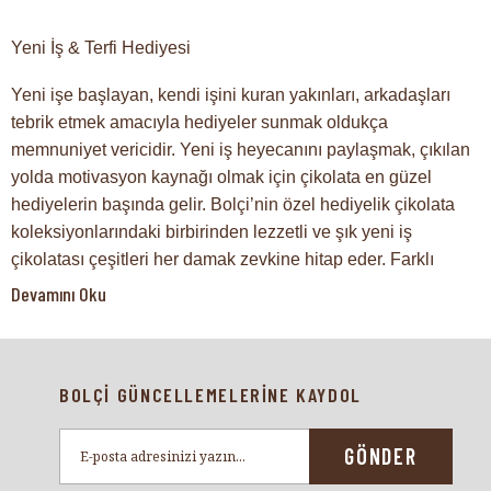
Yeni İş & Terfi Hediyesi
Yeni işe başlayan, kendi işini kuran yakınları, arkadaşları
tebrik etmek amacıyla hediyeler sunmak oldukça
memnuniyet vericidir. Yeni iş heyecanını paylaşmak, çıkılan
yolda motivasyon kaynağı olmak için çikolata en güzel
hediyelerin başında gelir. Bolçi’nin özel hediyelik çikolata
koleksiyonlarındaki birbirinden lezzetli ve şık yeni iş
çikolatası çeşitleri her damak zevkine hitap eder. Farklı
gramajlarda ve konseptlerde hazırlanan sütlü, bitter
Devamını Oku
çikolatalar, trüf çikolata, klasik kare
madlen çikolata
ve draje
çeşitleri, işe yeni başlayan kişilerin heyecanına ortak
olmaya, günü daha keyifli kılmaya yardımcı olur. Ofis açılış
BOLÇİ GÜNCELLEMELERİNE KAYDOL
kokteyli ve kutlama organizasyonlarında yeni iş hediyesi
olarak çikolata sunmak hem işyeri sahibinin hem de
konukların ağzını tatlandırmak için birebirdir. Mezuniyetin
GÖNDER
ardından iş yaşamına atılan, mevcut işinden terfi alan veya