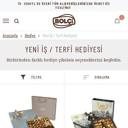
1250TL VE ÜZERİ TÜM ALIŞVERİŞLERİNİZDE ÜCRETSİZ
TESLİMAT
0
Anasayfa
Hediye
Yeni İş / Terfi Hediyesi
YENİ İŞ / TERFİ HEDİYESİ
Birbirinden farklı hediye çikolata seçeneklerini keşfedin.
FILTRE
SIRALAMA