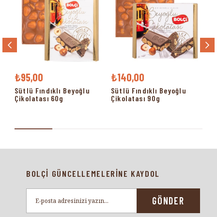
₺95,00
₺140,00
₺
Sütlü Fındıklı Beyoğlu
Sütlü Fındıklı Beyoğlu
Sü
Çikolatası 60g
Çikolatası 90g
Çi
BOLÇİ GÜNCELLEMELERİNE KAYDOL
GÖNDER