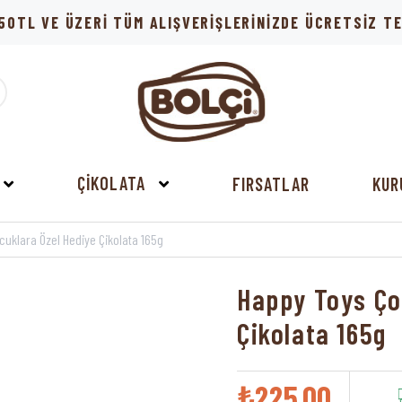
50TL VE ÜZERİ TÜM ALIŞVERİŞLERİNİZDE ÜCRETSİZ 
ÇİKOLATA
FIRSATLAR
KUR
uklara Özel Hediye Çikolata 165g
Happy Toys Ço
Çikolata 165g
₺225,00