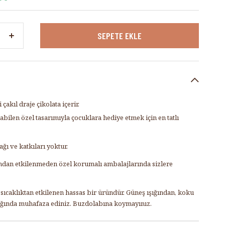
çakıl draje çikolata içerir.
ilen özel tasarımıyla çocuklara hediye etmek için en tatlı
ğı ve katkıları yoktur.
rından etkilenmeden özel korumalı ambalajlarında sizlere
ıcaklıktan etkilenen hassas bir üründür. Güneş ışığından, koku
ığında muhafaza ediniz. Buzdolabına koymayınız.