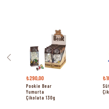
₺290,00
₺1
Pookie Bear
Sü
Yumurta
Çi
Çikolata 130g