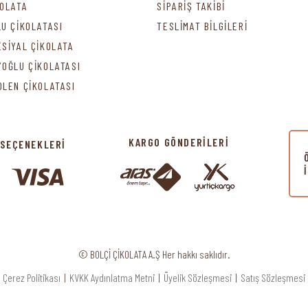
KOLATA
SİPARİŞ TAKİBİ
LU ÇİKOLATASI
TESLİMAT BİLGİLERİ
ESİYAL ÇİKOLATA
YOĞLU ÇİKOLATASI
DLEN ÇİKOLATASI
KARGO GÖNDERİLERİ
 SEÇENEKLERİ
© BOLÇİ ÇİKOLATA A.Ş Her hakkı saklıdır.
Çerez Politikası
|
KVKK Aydınlatma Metni
|
Üyelik Sözleşmesi
|
Satış Sözleşmesi