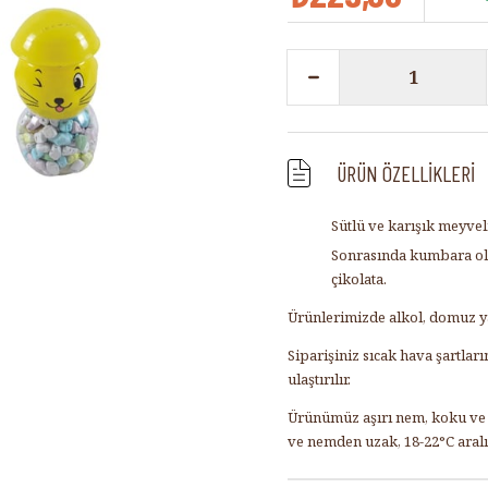
ÜRÜN ÖZELLIKLERI
Sütlü ve karışık meyveli 
Sonrasında kumbara olab
çikolata.
Ürünlerimizde alkol, domuz ya
Siparişiniz sıcak hava şartla
ulaştırılır.
Ürünümüz aşırı nem, koku ve s
ve nemden uzak, 18-22°C aral