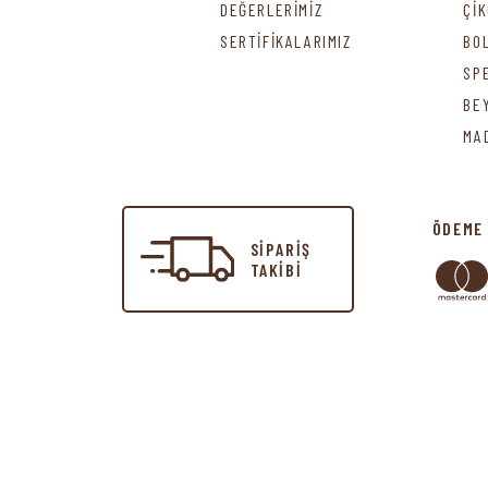
DEĞERLERİMİZ
Çİ
SERTİFİKALARIMIZ
BO
SP
BE
MA
ÖDEME
SİPARİŞ
TAKİBİ