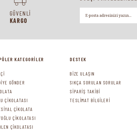
GÜVENLİ
KARGO
PÜLER KATEGORİLER
DESTEK
LÇİ
BİZE ULAŞIN
DİYE GÖNDER
SIKÇA SORULAN SORULAR
KOLATA
SİPARİŞ TAKİBİ
LU ÇİKOLATASI
TESLİMAT BİLGİLERİ
ESİYAL ÇİKOLATA
YOĞLU ÇİKOLATASI
DLEN ÇİKOLATASI