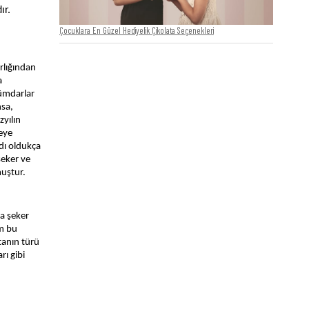
ır.
Çocuklara En Güzel Hediyelik Çikolata Seçenekleri
rlığından
a
kümdarlar
nsa,
zyılın
meye
dı oldukça
şeker ve
muştur.
ra şeker
üm bu
tanın türü
rı gibi