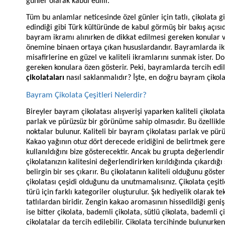
günler olarak kabul edilir.
Tüm bu anlamlar neticesinde özel günler için tatlı, çikolata g
edindiği gibi Türk kültüründe de kabul görmüş bir bakış açısı
bayram ikramı alınırken de dikkat edilmesi gereken konular va
önemine binaen ortaya çıkan hususlardandır. Bayramlarda ikr
misafirlerine en güzel ve kaliteli ikramlarını sunmak ister. Do
gereken konulara özen gösterir. Peki, bayramlarda tercih edi
çikolataları
nasıl saklanmalıdır? İşte, en doğru bayram çikola
Bayram Çikolata Çeşitleri Nelerdir?
Bireyler bayram çikolatası alışverişi yaparken kaliteli çikolatay
parlak ve pürüzsüz bir görünüme sahip olmasıdır. Bu özellikle
noktalar bulunur. Kaliteli bir bayram çikolatası parlak ve pü
Kakao yağının otuz dört derecede eridiğini de belirtmek gereki
kullanıldığını bize gösterecektir. Ancak bu grupta değerlen
çikolatanızın kalitesini değerlendirirken kırıldığında çıkardığı
belirgin bir ses çıkarır. Bu çikolatanın kaliteli olduğunu göst
çikolatası çeşidi olduğunu da unutmamalısınız. Çikolata çeşitle
türü için farklı kategoriler oluşturulur. Şık hediyelik olarak 
tatlılardan biridir. Zengin kakao aromasının hissedildiği geniş 
ise bitter çikolata, bademli çikolata, sütlü çikolata, bademli 
çikolatalar da tercih edilebilir. Çikolata tercihinde bulunurk