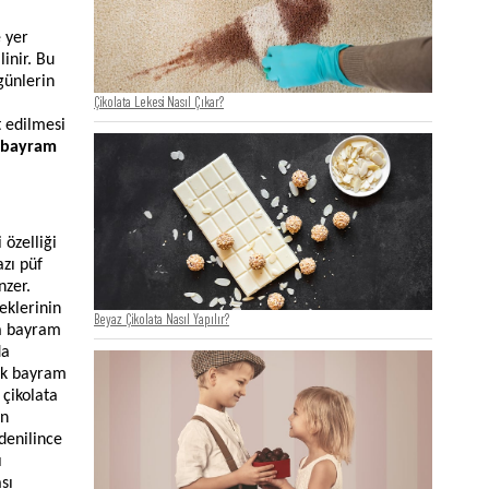
e yer
inir. Bu
günlerin
Çikolata Lekesi Nasıl Çıkar?
t edilmesi
bayram
 özelliği
zı püf
nzer.
eklerinin
Beyaz Çikolata Nasıl Yapılır?
da bayram
da
çok bayram
 çikolata
en
 denilince
ı
sı