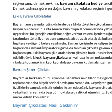
seçiyorsanız damak zevkiniz,
bayram çikolatası hediye
terci
Damak tadınıza göre en doğru bayram çikolatası seçimini g
Eski Bayram Çikolataları
Bayramların yanında rutin günlerde de sıklıkla tüketilen çikolatan
bilinen bu özel ürün, Orta Amerika'nın tropikal ormanlarında yeti
uygarlıkları bu içeceğin enerjisine değer veriyor ve onu içenlere 
tarafından tüketiliyor ve aynı zamanda afrodizyak olarak da kullan
İngiltere ve diğer ülkelere yayılmıştır. Zaman içerisinde ve gelişen te
başlarında Osmanlı İmparatorluğu'na da tanıtılan çikolata geleneksel
başlanmıştır. Eski bayram çikolataları hem çikolata bazlı ürünler h
etkilidir. Öyle ki
eski bayram çikolataları
yalnızca ikram noktasında 
çikolata toplamak için kapı kapı dolaşıp bayram kutlamaları zaman i
Bayram Şekeri Çikolata
Bayramlar herkesin mutlu uyanma, sabahları sevdikleriniz eşliğinde 
toplama ve daha birçok sevinci paylaşma zamanıdır. Geçmişten gü
özelliklerin yanında misafirlerinize ikram edeceğiniz bayram çikol
ve kalitesinin yanında bazı püf noktalara da dikkat etmelisiniz. Bu d
merak edilen konulardır.
Bayram Çikolatası Nasıl Saklanır?