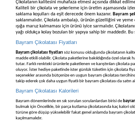
Çikolatanın kalitesini muhafaza etmesi açısında dikkat edilme
Kaliteli bir çikolata ve şekerleme için üretim aşamasında izl
saklama koşulları da eşit derecede önem kazanır.
Bayram şek
saklanmalıdır. Çikolata ambalajı, ürünün güzelliğini ve yem
ışığa maruz kalmaması için ürünü iyice sarmalıdır. Çikolatan
yağı oldukça kolay bozulan bir yapıya sahip bir maddedir. Bu 
Bayram Çikolatası Fiyatları
Bayram çikolatası fiyatları
söz konusu olduğunda çikolatanın kalit
madde etkili olabilir. Çikolata paketlerine bakıldığında
özel olarak h
tutar. Farklı renkteki ürünlerle paketlenen ve karıştırılan çikolata pa
oluyor. İster hediye paketinde ister günlük tüketim için çikolata fiya
seçenekler arasında bütçenize en uygun bayram çikolatası tercihind
takip ederek çok daha uygun fiyatlı bir bayram çikolatası da satın ala
Bayram Çikolatası Kalorileri
Bayram dönemlerinde en sık sorulan sorulanlardan birisi de
bayram
bulmak için Öncelikle, bir parça kutlama çikolatasında kaç kalori old
türüne göre düşüp yükselebilir fakat genel anlamda bayram çikolatas
kaçılmamalıdır.