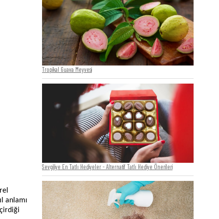
Tropikal Guava Meyvesi
Sevgiliye En Tatlı Hediyeler - Alternatif Tatlı Hediye Önerileri
rel
ıl anlamı
çirdiği