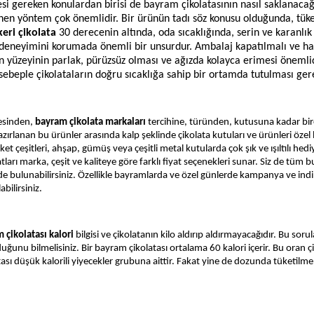
si gereken konulardan birisi de bayram çikolatasının nasıl saklanacağı
enen yöntem çok önemlidir. Bir ürünün tadı söz konusu olduğunda, tüke
eri çikolata
30 derecenin altında, oda sıcaklığında, serin ve karanlık
e deneyimini korumada önemli bir unsurdur. Ambalaj kapatılmalı ve h
ın yüzeyinin parlak, pürüzsüz olması ve ağızda kolayca erimesi önemli
sebeple çikolataların doğru sıcaklığa sahip bir ortamda tutulması gere
esinden,
bayram çikolata markaları
tercihine, türünden, kutusuna kadar bi
azırlanan bu ürünler arasında kalp şeklinde çikolata kutuları ve ürünleri özel 
ket çeşitleri, ahşap, gümüş veya çeşitli metal kutularda çok şık ve ışıltılı hedi
tları marka, çeşit ve kaliteye göre farklı fiyat seçenekleri sunar. Siz de tüm b
e bulunabilirsiniz. Özellikle bayramlarda ve özel günlerde kampanya ve indi
bilirsiniz.
 çikolatası kalori
bilgisi ve çikolatanın kilo aldırıp aldırmayacağıdır. Bu soru
uğunu bilmelisiniz. Bir bayram çikolatası ortalama 60 kalori içerir. Bu oran ç
ı düşük kalorili yiyecekler grubuna aittir. Fakat yine de dozunda tüketilmeli