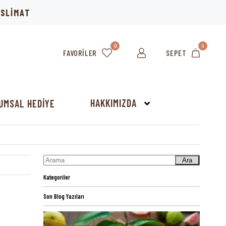
TESLİMAT
0
0
FAVORILER
SEPET
HAKKIMIZDA
UMSAL HEDİYE
Ara
Kategoriler
Son Blog Yazıları