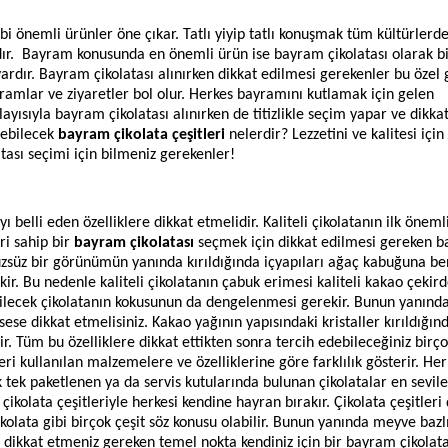
ibi önemli ürünler öne çıkar. Tatlı yiyip tatlı konuşmak tüm kültürlerd
dır. Bayram konusunda en önemli ürün ise bayram çikolatası olarak bil
rdır. Bayram çikolatası alınırken dikkat edilmesi gerekenler bu özel 
amlar ve ziyaretler bol olur. Herkes bayramını kutlamak için gelen
layısıyla bayram çikolatası alınırken de titizlikle seçim yapar ve dikka
lebilecek
bayram çikolata çeşitleri
nelerdir? Lezzetini ve kalitesi için
tası seçimi için bilmeniz gerekenler!
ı belli eden özelliklere dikkat etmelidir. Kaliteli çikolatanın ilk önemli
ri sahip bir
bayram çikolatası
seçmek için dikkat edilmesi gereken ba
rüzsüz bir görünümün yanında kırıldığında içyapıları ağaç kabuğuna be
r. Bu nedenle kaliteli çikolatanın çabuk erimesi kaliteli kakao çekird
dirilecek çikolatanın kokusunun da dengelenmesi gerekir. Bunun yanın
 sese dikkat etmelisiniz. Kakao yağının yapısındaki kristaller kırıldığın
erir. Tüm bu özelliklere dikkat ettikten sonra tercih edebileceğiniz bir
ri kullanılan malzemelere ve özelliklerine göre farklılık gösterir. Her
tek tek paketlenen ya da servis kutularında bulunan çikolatalar en sevil
çikolata çeşitleriyle herkesi kendine hayran bırakır. Çikolata çeşitleri
çikolata gibi birçok çeşit söz konusu olabilir. Bunun yanında meyve bazl
en dikkat etmeniz gereken temel nokta kendiniz için bir bayram çikolata