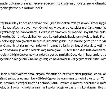
hinde bulunuyorsanız hediye edeceğiniz kişilerin çikolata zevki olmalıd
erçekleştirmeniz mümkündür.
ın tarihi 4000 yıl öncesine dayanıyor. Şimdiki Meksika'da yaşayan Olmec uyga
şen kakao ağacına dayanıyor. Olmekler, Mayalar ve Aztekler gibi Orta Amerik
uğur getireceğine inanıyorlardı. Herkese verilmeyen bu madde, soylular ve hü
ılıyordu. Günümüzdeki hali Avrupa kolonilerinde başlayan çikolata hızla Fra
knoloji ışığında çikolata herkesin ulaşabildiği bir ürün haline gelmiştir. 19. yü
 Osmanlı tatlılarının yanında yerini almış ve farklı bir lezzet olarak tüketil
em de bayram şekerleri olarak karşımıza çıkar. Bu tercih noktasında damak ta
değil kültürle ögeler noktasında da yer edinmiştir. Çocukların bayramlarda 
çerisinde bir gelenek haline gelmiş ve bayramların vazgeçilmez bir rutini ol
leziz bir kahvaltı yapma, akşam misafirlerle leziz yemekler pişirme, çocukla
nümüze kadar uzanan bu kültürel ögeler bayramların temelini oluşturur. T
atası bayramın vazgeçilmez bir sembolüdür. Bayram çikolatası seçerken çikola
etaylar Bayram çikolatasının nasıl saklanacağı ve bayram çikolatasının fiyatla