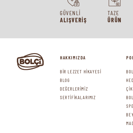
GÜVENLİ
TAZE
ALIŞVERİŞ
ÜRÜN
HAKKIMIZDA
PO
BİR LEZZET HİKAYESİ
BO
BLOG
HE
DEĞERLERİMİZ
Çİ
SERTİFİKALARIMIZ
BO
SP
BE
MA