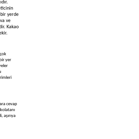
dır.
ticinin
 bir yerde
ava ve
dir. Kakao
kir.
rçok
bir yer
yeler
u
rimleri
lara cevap
ikolatanı
, aşırıya