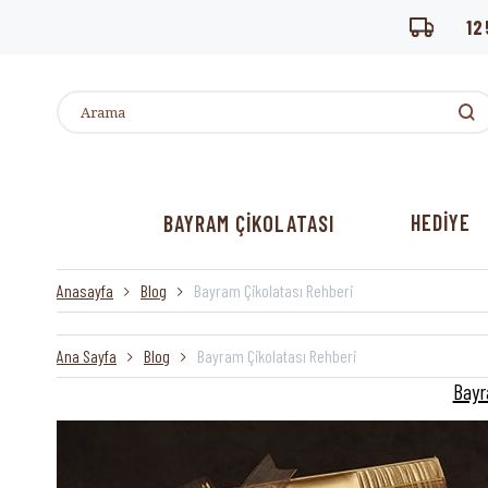
12
HEDİYE
BAYRAM ÇİKOLATASI
Anasayfa
Blog
Bayram Çikolatası Rehberi
Ana Sayfa
Blog
Bayram Çikolatası Rehberi
Bayr