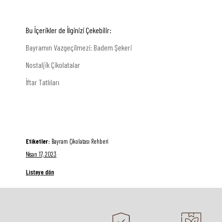
Bu İçerikler de İlginizi Çekebilir:
Bayramın Vazgeçilmezi: Badem Şekeri
Nostaljik Çikolatalar
İftar Tatlıları
Etiketler:
Bayram Çikolatası Rehberi
Nisan 17, 2023
Listeye dön