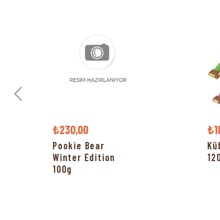
₺230,00
₺1
Pookie Bear
Kü
Winter Edition
12
100g