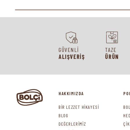
GÜVENLİ
TAZE
ALIŞVERİŞ
ÜRÜN
HAKKIMIZDA
PO
BİR LEZZET HİKAYESİ
BO
BLOG
HE
DEĞERLERİMİZ
Çİ