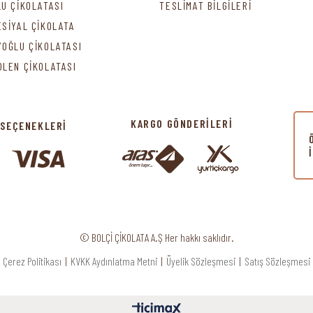
LU ÇİKOLATASI
TESLİMAT BİLGİLERİ
ESİYAL ÇİKOLATA
YOĞLU ÇİKOLATASI
DLEN ÇİKOLATASI
KARGO GÖNDERİLERİ
 SEÇENEKLERİ
© BOLÇİ ÇİKOLATA A.Ş Her hakkı saklıdır.
Çerez Politikası
|
KVKK Aydınlatma Metni
|
Üyelik Sözleşmesi
|
Satış Sözleşmesi