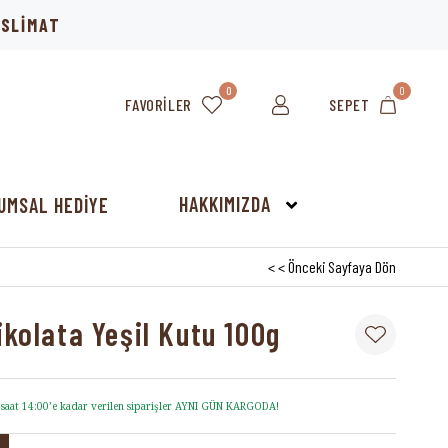
TESLİMAT
0
0
FAVORILER
SEPET
HAKKIMIZDA
UMSAL HEDİYE
< < Önceki Sayfaya Dön
ikolata Yeşil Kutu 100g
i saat 14:00’e kadar verilen siparişler AYNI GÜN KARGODA!