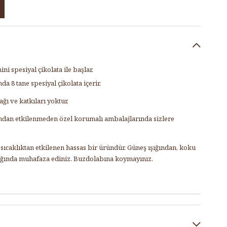
mini spesiyal çikolata ile başlar.
da 8 tane spesiyal çikolata içerir.
ğı ve katkıları yoktur.
rından etkilenmeden özel korumalı ambalajlarında sizlere
ıcaklıktan etkilenen hassas bir üründür. Güneş ışığından, koku
ığında muhafaza ediniz. Buzdolabına koymayınız.