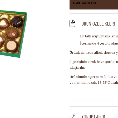
GELINCE HABER VER
ÜRÜN ÖZELLIKLERI
En tatlı atıştırmalıklar 
İçerisinde 4 çeşit toplam
Ürünlerimizde alkol, domuz ya
Siparişiniz sıcak hava şartla
ulaştırılır.
Ürünümüz aşırı nem, koku ve s
ve nemden uzak, 18-22°C aral
YORUMLAR
(0)