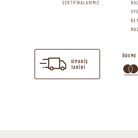
SERTİFİKALARIMIZ
BO
SP
BE
MA
ÖDEME
SİPARİŞ
TAKİBİ