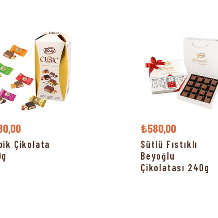
80,00
₺580,00
bik Çikolata
Sütlü Fıstıklı
0g
Beyoğlu
Çikolatası 240g