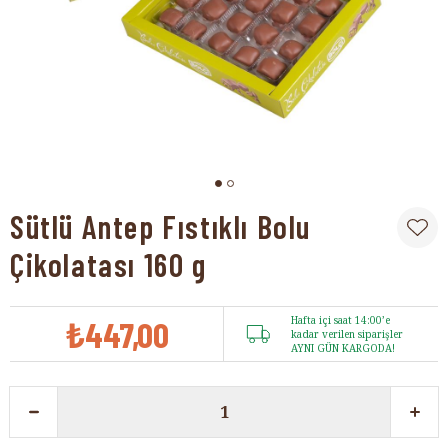
Sütlü Antep Fıstıklı Bolu
Çikolatası 160 g
₺447,00
Hafta içi saat 14:00’e
kadar verilen siparişler
AYNI GÜN KARGODA!