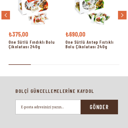
₺375,00
₺690,00
₺5
One Sütlü Fındıklı Bolu
One Sütlü Antep Fıstıklı
Sü
Çikolatası 240g
Bolu Çikolatası 240g
Çi
16
BOLÇİ GÜNCELLEMELERİNE KAYDOL
GÖNDER