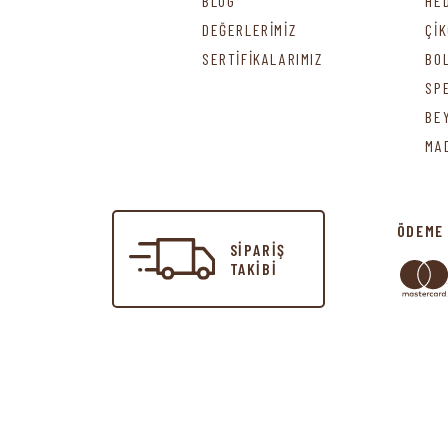
BLOG
HE
DEĞERLERİMİZ
Çİ
SERTİFİKALARIMIZ
BO
SP
BE
MA
ÖDEME
SİPARİŞ
TAKİBİ