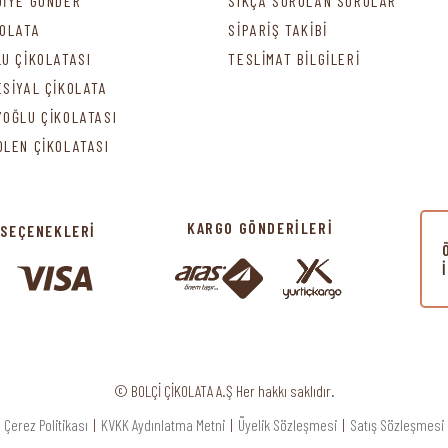
DİYE GÖNDER
SIKÇA SORULAN SORULAR
KOLATA
SİPARİŞ TAKİBİ
LU ÇİKOLATASI
TESLİMAT BİLGİLERİ
ESİYAL ÇİKOLATA
YOĞLU ÇİKOLATASI
DLEN ÇİKOLATASI
KARGO GÖNDERİLERİ
 SEÇENEKLERİ
© BOLÇİ ÇİKOLATA A.Ş Her hakkı saklıdır.
Çerez Politikası
|
KVKK Aydınlatma Metni
|
Üyelik Sözleşmesi
|
Satış Sözleşmesi