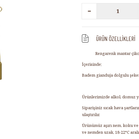
ÜRÜN ÖZELLIKLERI
Rengarenk mantar çikol
İçerisinde;
Badem gianduja dolgulu şeker 
Ürünlerimizde alkol, domuz ya
Siparişiniz sıcak hava şartla
ulaştırılır.
Ürünümüz aşırı nem, koku ve s
ve nemden uzak, 18-22°C aral