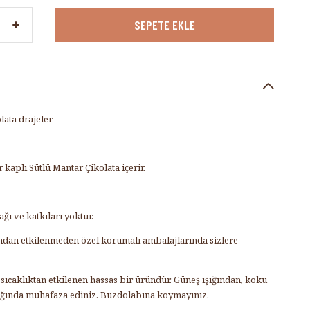
ata drajeler
kaplı Sütlü Mantar Çikolata içerir.
ğı ve katkıları yoktur.
rından etkilenmeden özel korumalı ambalajlarında sizlere
ıcaklıktan etkilenen hassas bir üründür. Güneş ışığından, koku
ığında muhafaza ediniz. Buzdolabına koymayınız.