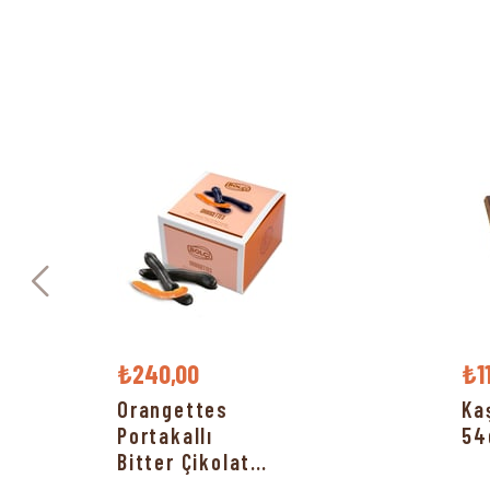
₺240,00
₺1
Orangettes
Ka
Portakallı
54
Bitter Çikolata
150g