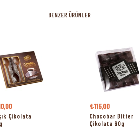
BENZER ÜRÜNLER
10,00
₺115,00
şık Çikolata
Chocobar Bitter
g
Çikolata 60g