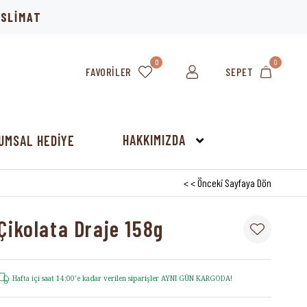
TESLİMAT
0
0
FAVORILER
SEPET
HAKKIMIZDA
UMSAL HEDİYE
< < Önceki Sayfaya Dön
Çikolata Draje 158g
Hafta içi saat 14:00’e kadar verilen siparişler AYNI GÜN KARGODA!