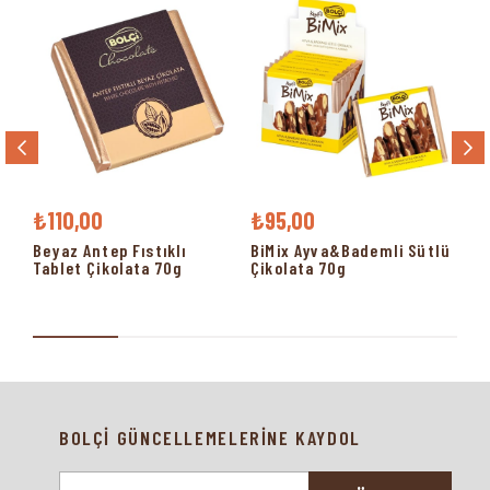
₺110,00
₺95,00
₺9
Beyaz Antep Fıstıklı
BiMix Ayva&Bademli Sütlü
Bi
Tablet Çikolata 70g
Çikolata 70g
Be
BOLÇİ GÜNCELLEMELERİNE KAYDOL