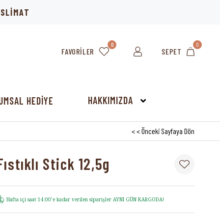
TESLİMAT
0
0
FAVORILER
SEPET
HAKKIMIZDA
UMSAL HEDİYE
< < Önceki Sayfaya Dön
ıstıklı Stick 12,5g
Hafta içi saat 14:00’e kadar verilen siparişler AYNI GÜN KARGODA!