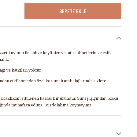
ezzetli uyumu ile kahve keyfinize ve tatlı sohbetlerinize eşlik
malık.
ğı ve katkıları yoktur.
arından etkilenmeden özel korumalı ambalajlarında sizlere
ıcaklıktan etkilenen hassas bir üründür. Güneş ışığından, koku
ığında muhafaza ediniz. Buzdolabına koymayınız.