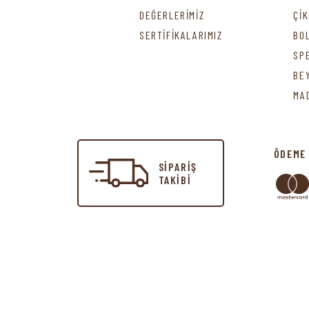
DEĞERLERİMİZ
Çİ
SERTİFİKALARIMIZ
BO
SP
BE
MA
ÖDEME
SİPARİŞ
TAKİBİ