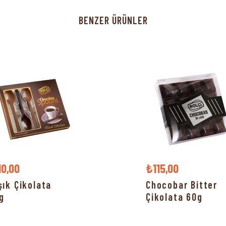
BENZER ÜRÜNLER
10,00
₺115,00
şık Çikolata
Chocobar Bitter
g
Çikolata 60g