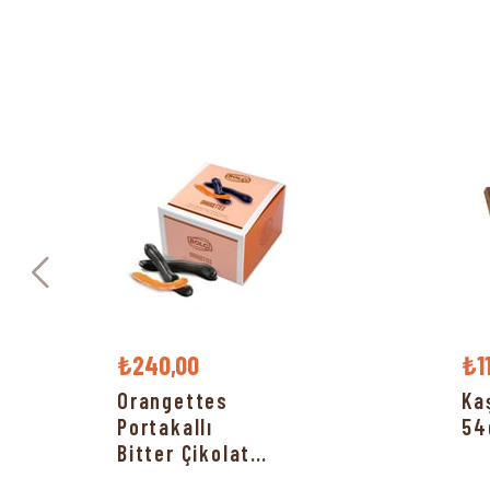
₺240,00
₺1
Orangettes
Ka
Portakallı
54
Bitter Çikolata
150g