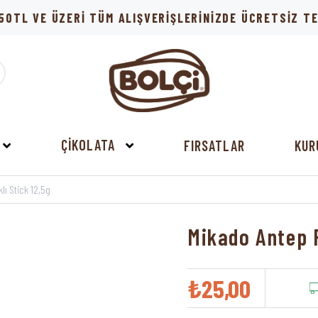
50TL VE ÜZERİ TÜM ALIŞVERİŞLERİNİZDE ÜCRETSİZ 
ÇİKOLATA
FIRSATLAR
KUR
lı Stick 12,5g
Mikado Antep F
₺25,00