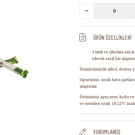
ÜRÜN ÖZELLIKLERI
Fıstık ve çikolata nın l
edecek zarif bir atıştır
Ürünlerimizde alkol, domuz ya
Siparişiniz, sıcak hava şartl
ulaştırılır.
Ürünümüz aşırı nem, koku ve s
ve nemden uzak, 18-22°C aral
YORUMLAR
(0)