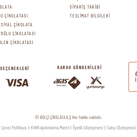
KOLATA
SİPARİŞ TAKİBİ
LU ÇİKOLATASI
TESLİMAT BİLGİLERİ
ESİYAL ÇİKOLATA
YOĞLU ÇİKOLATASI
DLEN ÇİKOLATASI
KARGO GÖNDERİLERİ
 SEÇENEKLERİ
© BOLÇİ ÇİKOLATA A.Ş Her hakkı saklıdır.
Çerez Politikası
|
KVKK Aydınlatma Metni
|
Üyelik Sözleşmesi
|
Satış Sözleşmesi