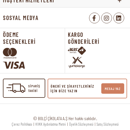
MÜŞTERİ HİZMETLERİ
SOSYAL MEDYA
ÖDEME
KARGO
SEÇENEKLERİ
GÖNDERİLERİ
SİPARİŞ
ÖNERİ VE ŞİKAYETLERİNİZ
MESAJ YAZ
TAKİBİ
İÇİN BİZE YAZIN
© BOLÇİ ÇİKOLATA A.Ş Her hakkı saklıdır.
Çerez Politikası
|
KVKK Aydınlatma Metni
|
Üyelik Sözleşmesi
|
Satış Sözleşmesi