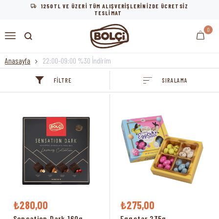
1250TL VE ÜZERİ TÜM ALIŞVERİŞLERİNİZDE ÜCRETSİZ
TESLİMAT
0
Anasayfa
22:00-09:00 %30 İndirim
FILTRE
SIRALAMA
₺280,00
₺275,00
Sensation Dark 160g
Eggstar 235g