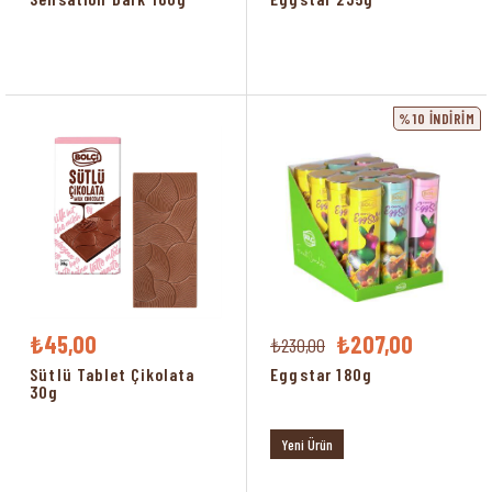
%10
İNDIRIM
₺45,00
₺207,00
₺230,00
Sütlü Tablet Çikolata
Eggstar 180g
30g
Yeni Ürün