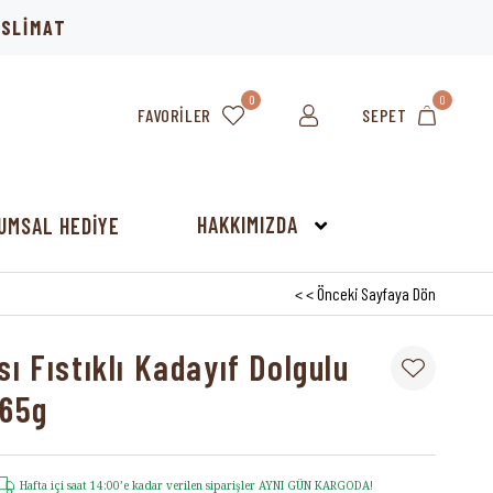
TESLİMAT
0
0
FAVORILER
SEPET
HAKKIMIZDA
UMSAL HEDİYE
< < Önceki Sayfaya Dön
ı Fıstıklı Kadayıf Dolgulu
 65g
Hafta içi saat 14:00’e kadar verilen siparişler AYNI GÜN KARGODA!