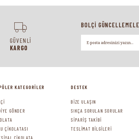
BOLÇİ GÜNCELLEMELE
GÜVENLİ
KARGO
PÜLER KATEGORİLER
DESTEK
LÇİ
BİZE ULAŞIN
DİYE GÖNDER
SIKÇA SORULAN SORULAR
KOLATA
SİPARİŞ TAKİBİ
LU ÇİKOLATASI
TESLİMAT BİLGİLERİ
ESİYAL ÇİKOLATA