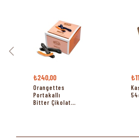
₺240,00
₺1
Orangettes
Ka
Portakallı
54
Bitter Çikolata
150g