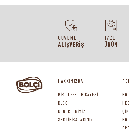
GÜVENLİ
TAZE
ALIŞVERİŞ
ÜRÜN
HAKKIMIZDA
PO
BİR LEZZET HİKAYESİ
BO
BLOG
HE
DEĞERLERİMİZ
Çİ
SERTİFİKALARIMIZ
BO
SP