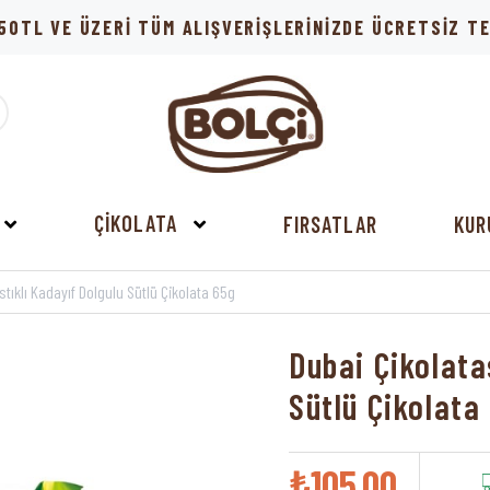
50TL VE ÜZERİ TÜM ALIŞVERİŞLERİNİZDE ÜCRETSİZ 
ÇİKOLATA
FIRSATLAR
KUR
stıklı Kadayıf Dolgulu Sütlü Çikolata 65g
Dubai Çikolatas
Sütlü Çikolata
₺105,00