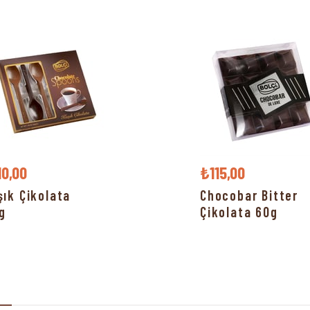
10,00
₺115,00
şık Çikolata
Chocobar Bitter
g
Çikolata 60g