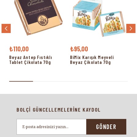
₺110,00
₺95,00
₺1
Beyaz Antep Fıstıklı
BiMix Karışık Meyveli
Bi
Tablet Çikolata 70g
Beyaz Çikolata 70g
Sü
BOLÇİ GÜNCELLEMELERİNE KAYDOL
GÖNDER