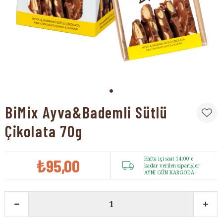
BiMix Ayva&Bademli Sütlü
Çikolata 70g
₺95,00
Hafta içi saat 14:00’e
kadar verilen siparişler
AYNI GÜN KARGODA!