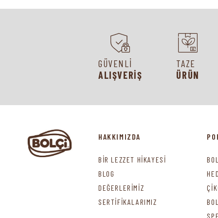
GÜVENLİ
TAZE
ALIŞVERİŞ
ÜRÜN
HAKKIMIZDA
PO
BİR LEZZET HİKAYESİ
BO
BLOG
HE
DEĞERLERİMİZ
Çİ
SERTİFİKALARIMIZ
BO
SP