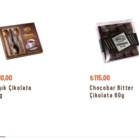
10,00
₺115,00
şık Çikolata
Chocobar Bitter
g
Çikolata 60g