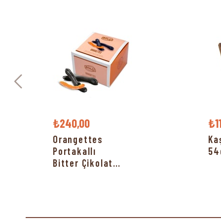
₺240,00
₺1
Orangettes
Ka
Portakallı
54
Bitter Çikolata
150g