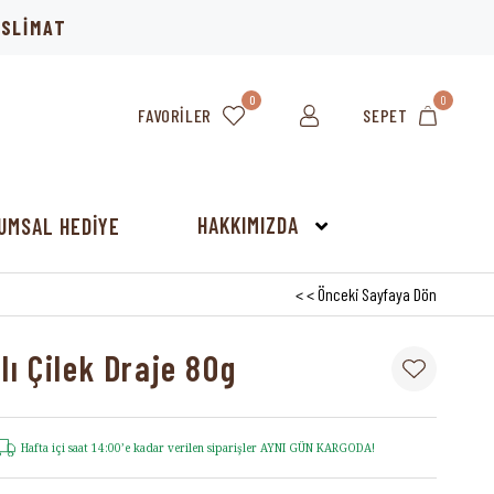
TESLİMAT
0
0
FAVORILER
SEPET
HAKKIMIZDA
UMSAL HEDİYE
< < Önceki Sayfaya Dön
lı Çilek Draje 80g
Hafta içi saat 14:00’e kadar verilen siparişler AYNI GÜN KARGODA!