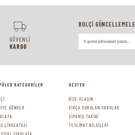
BOLÇİ GÜNCELLEMELE
GÜVENLİ
KARGO
PÜLER KATEGORİLER
DESTEK
LÇİ
BİZE ULAŞIN
DİYE GÖNDER
SIKÇA SORULAN SORULAR
KOLATA
SİPARİŞ TAKİBİ
LU ÇİKOLATASI
TESLİMAT BİLGİLERİ
ESİYAL ÇİKOLATA