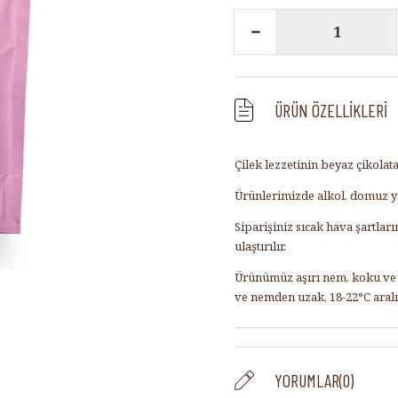
ÜRÜN ÖZELLIKLERI
Çilek lezzetinin beyaz çikolata
Ürünlerimizde alkol, domuz ya
Siparişiniz sıcak hava şartla
ulaştırılır.
Ürünümüz aşırı nem, koku ve s
ve nemden uzak, 18-22°C aral
YORUMLAR
(0)