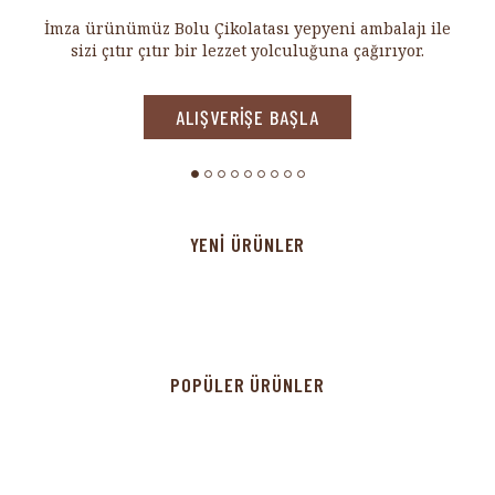
Proteinli yer fıstığı dolgusunun sütlü çikolata ile
leziz uyumu.
ALIŞVERİŞE BAŞLA
YENİ ÜRÜNLER
POPÜLER ÜRÜNLER