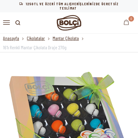
1250TL VE ÜZERİ TÜM ALIŞVERİŞLERİNİZDE ÜCRETSİZ
TESLİMAT
0
Anasayfa
Çikolatalar
Mantar Çikolata
16'lı Renkli Mantar Çikolata Draje 270g