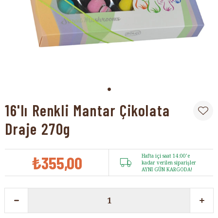
16'lı Renkli Mantar Çikolata
Draje 270g
₺355,00
Hafta içi saat 14:00’e
kadar verilen siparişler
AYNI GÜN KARGODA!