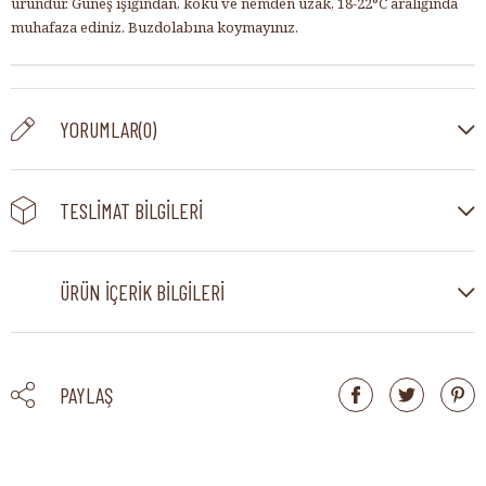
üründür. Güneş ışığından, koku ve nemden uzak, 18-22°C aralığında
muhafaza ediniz. Buzdolabına koymayınız.
YORUMLAR
(0)
TESLIMAT BILGILERI
ÜRÜN İÇERIK BILGILERI
PAYLAŞ