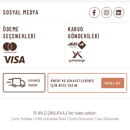
SOSYAL MEDYA
ÖDEME
KARGO
SEÇENEKLERİ
GÖNDERİLERİ
SİPARİŞ
ÖNERİ VE ŞİKAYETLERİNİZ
MESAJ YAZ
TAKİBİ
İÇİN BİZE YAZIN
© BOLÇİ ÇİKOLATA A.Ş Her hakkı saklıdır.
Çerez Politikası
|
KVKK Aydınlatma Metni
|
Üyelik Sözleşmesi
|
Satış Sözleşmesi