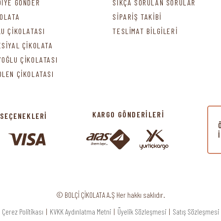
DİYE GÖNDER
SIKÇA SORULAN SORULAR
KOLATA
SİPARİŞ TAKİBİ
LU ÇİKOLATASI
TESLİMAT BİLGİLERİ
ESİYAL ÇİKOLATA
YOĞLU ÇİKOLATASI
DLEN ÇİKOLATASI
KARGO GÖNDERİLERİ
 SEÇENEKLERİ
© BOLÇİ ÇİKOLATA A.Ş Her hakkı saklıdır.
Çerez Politikası
|
KVKK Aydınlatma Metni
|
Üyelik Sözleşmesi
|
Satış Sözleşmesi