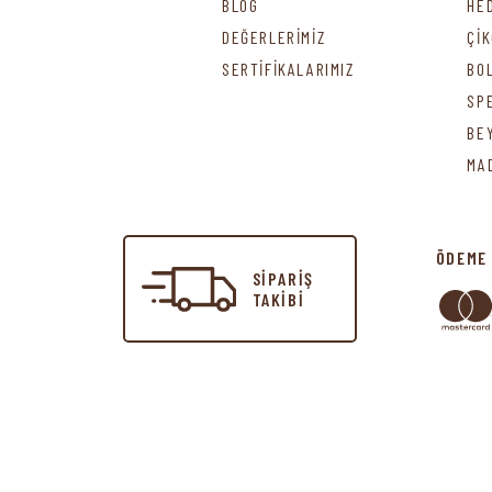
BLOG
HE
DEĞERLERİMİZ
Çİ
SERTİFİKALARIMIZ
BO
SP
BE
MA
ÖDEME
SİPARİŞ
TAKİBİ