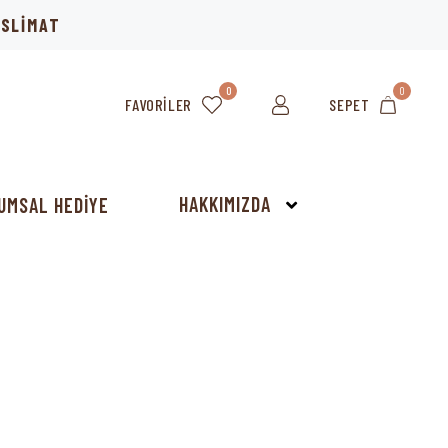
TESLİMAT
0
0
FAVORILER
SEPET
HAKKIMIZDA
UMSAL HEDİYE