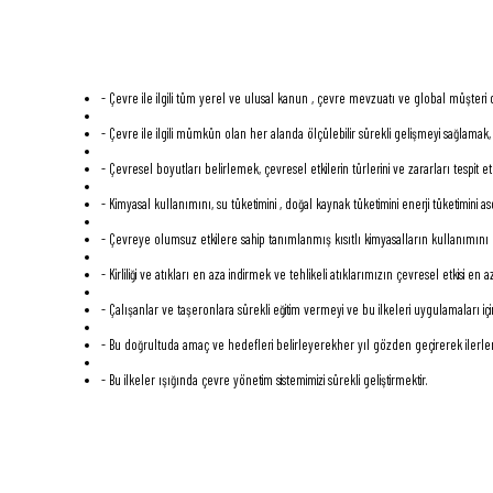
- Çevre ile ilgili tüm yerel ve ulusal kanun , çevre mevzuatı ve global müşteri
- Çevre ile ilgili mümkün olan her alanda ölçülebilir sürekli gelişmeyi sağlamak,
- Çevresel boyutları belirlemek, çevresel etkilerin türlerini ve zararları tespit e
- Kimyasal kullanımını, su tüketimini , doğal kaynak tüketimini enerji tüketimini a
- Çevreye olumsuz etkilere sahip tanımlanmış kısıtlı kimyasalların kullanımını 
- Kirliliği ve atıkları en aza indirmek ve tehlikeli atıklarımızın çevresel etkisi e
- Çalışanlar ve taşeronlara sürekli eğitim vermeyi ve bu ilkeleri uygulamaları iç
- Bu doğrultuda amaç ve hedefleri belirleyerekher yıl gözden geçirerek ilerle
- Bu ilkeler ışığında çevre yönetim sistemimizi sürekli geliştirmektir.