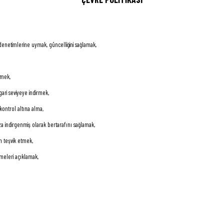
 denetimlerine uymak, güncelliğini sağlamak,
tmek,
sgari seviyeye indirmek,
kontrol altına alma,
n aza indirgenmiş olarak bertarafını sağlamak,
in teşvik etmek,
meleri açıklamak,